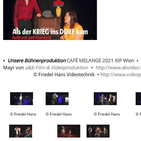
•
Unsere Bühnenproduktion
CAFÉ MELANGE 2021 KiP Wien
• 
Mayr von
a&b Film-& Videoproduktion
•
http://www.abvideo.
© Friedel Hans Videotechnik •
http://www.videop
© Friedel Hans
© Friedel Hans
© Friedel Hans
© 