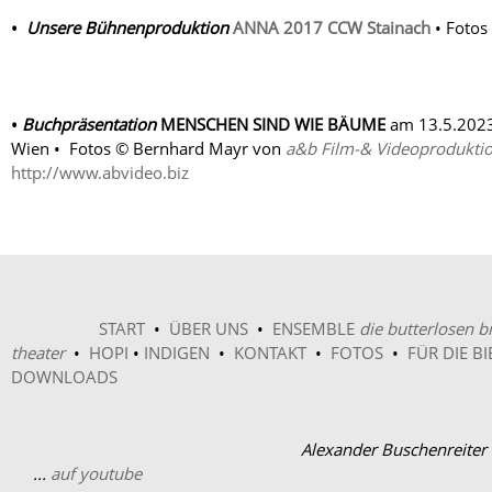
•
Unsere Bühnenproduktion
ANNA 2017 CCW Stainach
• Fotos
•
Buchpräsentation
MENSCHEN SIND WIE BÄUME
am 13.5.2023
Wien • Fotos © Bernhard Mayr von
a&b Film-& Videoprodukti
http://www.abvideo.biz
START
•
ÜBER UNS
•
ENSEMBLE
die butterlosen b
theater
•
HOPI
•
INDIGEN
•
KONTAKT
•
FOTOS
•
FÜR DIE BI
DOWNLOADS
Alexander Buschenre
...
auf youtube