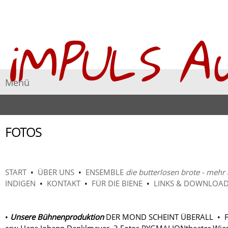
iMPULS A
Menü
FOTOS
START
•
ÜBER UNS
•
ENSEMBLE
die butterlosen brote - mehr 
INDIGEN
•
KONTAKT
•
FÜR DIE BIENE
•
LINKS & DOWNLOA
•
Unsere Bühnenproduktion
DER MOND SCHEINT ÜBERALL • Fo