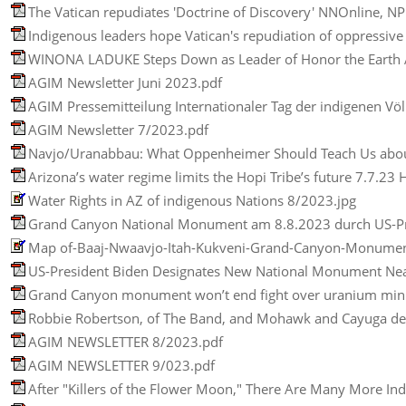
The Vatican repudiates 'Doctrine of Discovery' NNOnline, NPR
Indigenous leaders hope Vatican's repudiation of oppressive 
AGIM Newsletter Juni 2023.pdf
AGIM Pressemitteilung Internationaler Tag der indigenen Vö
AGIM Newsletter 7/2023.pdf
Navjo/Uranabbau: What Oppenheimer Should Teach Us about 
Arizona’s water regime limits the Hopi Tribe’s future 7.7.23
Water Rights in AZ of indigenous Nations 8/2023.jpg
Grand Canyon National Monument am 8.8.2023 durch US-Präs
Map of-Baaj-Nwaavjo-Itah-Kukveni-Grand-Canyon-Monumen
US-President Biden Designates New National Monument Near
Grand Canyon monument won’t end fight over uranium mini
Robbie Robertson, of The Band, and Mohawk and Cayuga des
AGIM NEWSLETTER 8/2023.pdf
AGIM NEWSLETTER 9/023.pdf