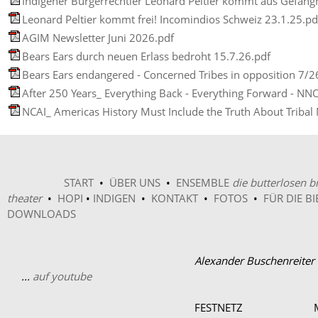
Indigener Bürgerrechtler Leonard Peltier kommt aus Gefängn
Leonard Peltier kommt frei! Incomindios Schweiz 23.1.25.pd
AGIM Newsletter Juni 2026.pdf
Bears Ears durch neuen Erlass bedroht 15.7.26.pdf
Bears Ears endangered - Conce
After 250 Years_ Everything Back - Everything Forward - NN
NCAI_ Americas History Must Include the Truth About Tribal
START
•
ÜBER UNS
•
ENSEMBLE
die butterlosen b
theater
•
HOPI
•
INDIGEN
•
KONTAKT
•
FOTOS
•
FÜR DIE BI
DOWNLOADS
Alexander Buschenre
...
auf youtube
FESTNETZ 