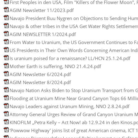
First Peoples in den USA, Film "Killers of the Flower Moon",
AGIM Newsletter 11/2023.pdf
Navajo President Buu Nygren on Objections to Sending Hu
Navajo & other tribes in the USA Get Water Rights Settleme
AGIM NEWSLETTER 1/2024.pdf
From Water to Uranium, the US Government Continues to Fai
US Presidents in Their Own Words Concerning American Ind
Is uranium poised for a renaissance? LL/HCN 25.1.24.pdf
Mother Earth is suffering, NNO 21.4.24.pdf
AGIM Newsletter 6/2024.pdf
AGIM Newsletter 8/2024.pdf
Navajo Nation Asks Biden to Stop Uranium Transport from 
Flooding at Uranium Mine Near Grand Canyon Tops 66 Millio
Navajo Leaders against Uranum Mining, NNO 2.8.24.pdf
Attorney General Urges Review of Grand Canyon Uranium M
KINOFILM „Petra Kelly – Act Now! ab 12.9.24 in den Kinos.p