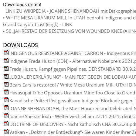
Downloads unten!
LINK ZU WIKIPEDIA - JOANNE SHENANDOAH mit D
•
WHITE MESA URANIUM MILL in UTAH bedroht Indigene und de
Grand Canyon Trust (engl.) - LINK
•
50. JAHRESTAG DER BESETZUNG VON WOUNDED KNEE (AKIN-Be
DOWNLOADS
INDIGENOUS RESISTANCE AGAINST CARBON - Indigenous Envi
Indigene Freda Huson (CDN) - Alternativer Nobelpreis 2021.
Freda Huson, Kampf gegen Pipelines, DER STANDARD 30.9.2
„LOBAUER ERKLÄRUNG“ - MANIFEST GEGEN DIE LOBAU-A
Bears Ears is restored! / White Mesa Uranium Mill, UTAH DIN
JOANNE SHENANDOAH, the Most Honored and Celebrated Nat
Joanne Shenandoah - Weltenwechsel am 22.11.2021; deutsc
DOCTRINE OF DISCOVERY - Nicht katholisch CNA 30.3.23.pd
Vatikan - „Doktrin der Entdeckung“- Sie waren Kinder ihrer Ze