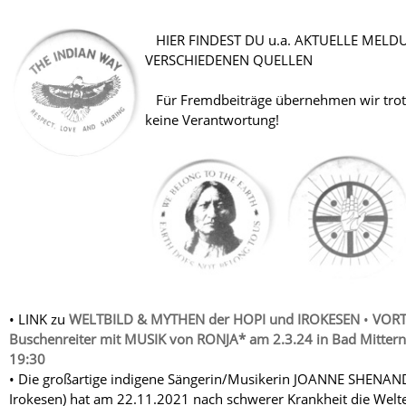
HIER FINDEST DU u.a. AKTUELLE MEL
VERSCHIEDENEN
Für Fremdbeiträge übernehmen wir trotz
keine Verant
• LINK zu
WELTBILD & MYTHEN der HOPI und IROKESEN
•
VORT
Buschenreiter mit MUSIK von RONJA* am 2.3.24 in Bad Mitternd
19:30
• Die großartige indigene Sängerin/Musikerin JOANNE SHENAN
Irokesen) hat am 22.11.2021 nach schwerer Krankheit die Welt