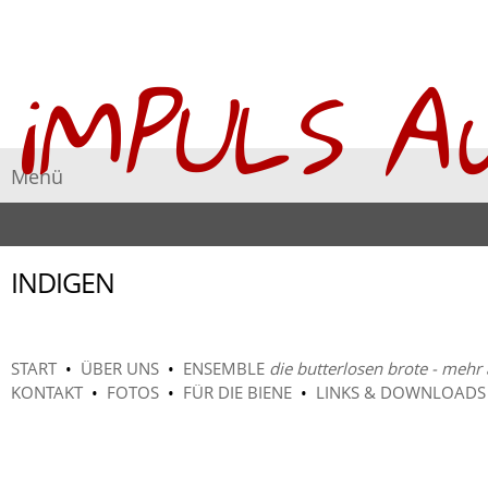
iMPULS A
Menü
INDIGEN
START
•
ÜBER UNS
•
ENSEMBLE
die butterlosen brote - mehr 
KONTAKT
•
FOTOS
•
FÜR DIE BIENE
•
LINKS & DOWNLOADS